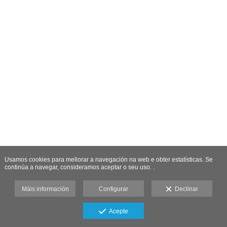
Usamos cookies para mellorar a navegación na web e obter estatísticas. Se
continúa a navegar, consideramos aceptar o seu uso. .
Máis información
Configurar
Declinar
Acepte