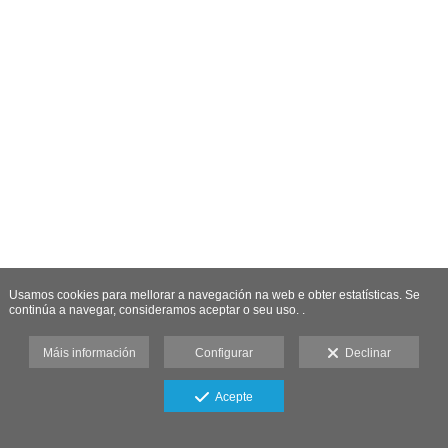
Usamos cookies para mellorar a navegación na web e obter estatísticas. Se
continúa a navegar, consideramos aceptar o seu uso. .
Máis información
Configurar
Declinar
Acepte