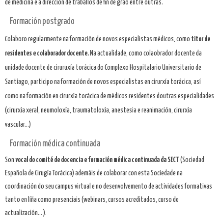
de medicina e a dirección de traballos de fin de grao entre outras.
Formación postgrado
Colaboro regularmente na formación de novos especialistas médicos, como
titor de
residentes e colaborador docente.
Na actualidade, como colaobrador docente da
unidade docente de ciruruxía torácica do Complexo Hospitalario Universitario de
Santiago, participo na formación de novos especialistas en cirurxía torácica, así
como na formación en cirurxía torácica de médicos residentes doutras especialidades
(cirurxía xeral, neumoloxía, traumatoloxía, anestesia e reanimación, cirurxía
vascular...)
Formación médica continuada
Son
vocal do comité de docencia e formación médica continuada da SECT
(Sociedad
Española de Cirugía Torácica) ademáis de colaborar con esta Sociedade na
coordinación do seu campus virtual e no desenvolvemento de actividades formativas
tanto en líña como presenciais (webinars, cursos acreditados, curso de
actualización... ).