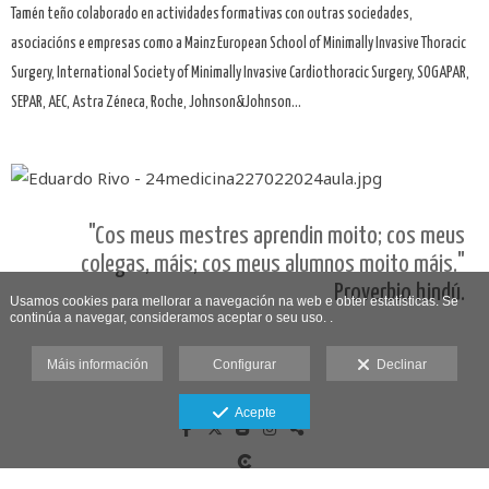
Tamén teño colaborado en actividades formativas con outras sociedades,
asociacións e empresas como a Mainz European School of Minimally Invasive Thoracic
Surgery, International Society of Minimally Invasive Cardiothoracic Surgery, SOGAPAR,
SEPAR, AEC, Astra Zéneca, Roche, Johnson&Johnson...
"Cos meus mestres aprendin moito; cos meus
colegas, máis; cos meus alumnos moito máis."
Proverbio hindú.
Usamos cookies para mellorar a navegación na web e obter estatísticas. Se
continúa a navegar, consideramos aceptar o seu uso. .
Máis información
Configurar
Declinar
Acepte