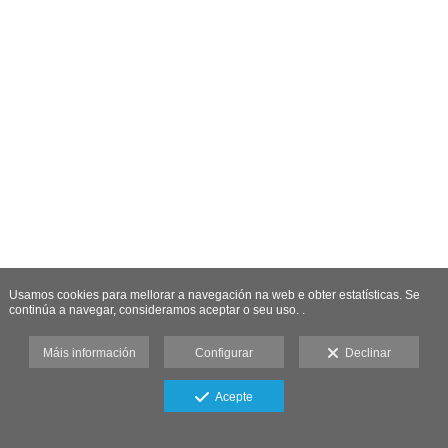
Usamos cookies para mellorar a navegación na web e obter estatísticas. Se
continúa a navegar, consideramos aceptar o seu uso. .
Máis información
Configurar
Declinar
Acepte