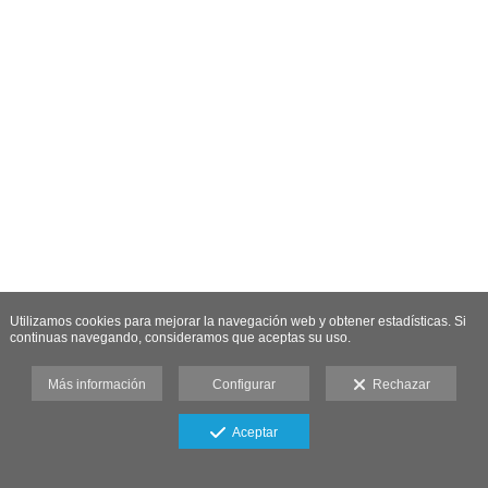
Utilizamos cookies para mejorar la navegación web y obtener estadísticas. Si
continuas navegando, consideramos que aceptas su uso.
Más información
Configurar
Rechazar
Aceptar