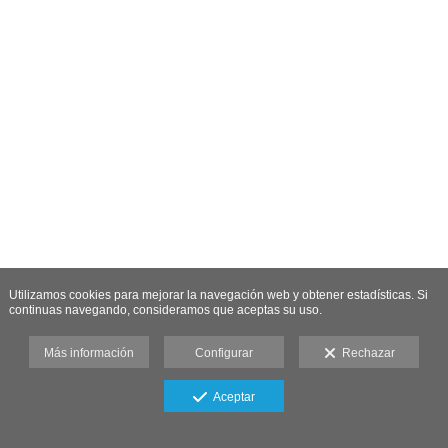
Utilizamos cookies para mejorar la navegación web y obtener estadísticas. Si
continuas navegando, consideramos que aceptas su uso.
Más información
Configurar
Rechazar
Aceptar